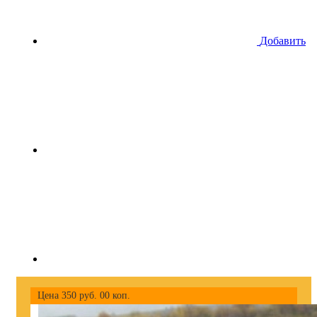
Добавить
Цена
350
руб.
00
коп.