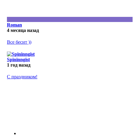
Roman
4 месяца назад
Все бесит ))
Spininngist
1 год назад
С праздником!