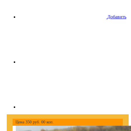
Добавить
Цена
350
руб.
00
коп.