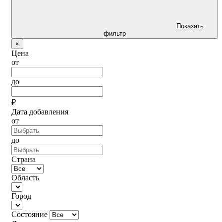
Показать
фильтр
×
Цена
от
до
₽
Дата добавления
от
до
Страна
Область
Город
Состояние