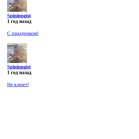
Spininngist
1 год назад
С праздником!
Spininngist
1 год назад
Не клюет!