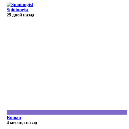
Spininngist
25 дней назад
R
Roman
4 месяца назад