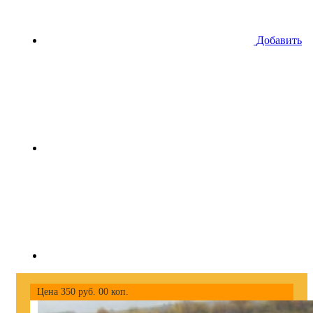
Добавить
Цена
350
руб.
00
коп.