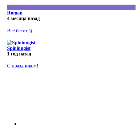
Roman
4 месяца назад
Все бесит ))
Spininngist
1 год назад
С праздником!