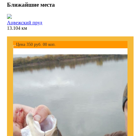
Ближайшие места
Ацвежский пруд
13.104 км
Цена
350
руб.
00
коп.