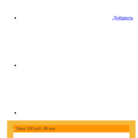
Добавить
Цена
350
руб.
00
коп.